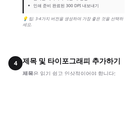
인쇄 준비 완료된 300 DPI 내보내기
💡 팁: 3-4가지 버전을 생성하여 가장 좋은 것을 선택하
세요.
제목 및 타이포그래피 추가하기
4
제목
은 읽기 쉽고 인상적이어야 합니다:
🔤 타이포그래피 규칙
글꼴
: 액션 장르에는 굵은 산세리프
체 (예: Impact, Bebas Neue)
크기
: 표지 높이의 15-20%
대비
: 어두운 배경에는 흰색 또는 밝